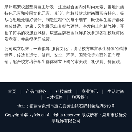
泉州惠安校服坚持自主研发，注重融合国内外时尚元素、当地民族
特色元素和校园文化元素。其设计的校服款式时尚而富有特色，极
尽心思地处理好设计、制造过程中的每个细节，既使学生客户群体
着装舒适、健康，又能展示出其朝气蓬勃、奋发向上的精气神，开
创了简易的校服新风格。康盛品牌校园服饰多次参加各项校服评比
及竞赛，并获得优异成绩。
公司成立以来，一直倡导“服育文化”，协助校方丰富学生群体的精神
世界，传达其运动、健康、安全、环保、国际化等方面的正向理
念，配合校方培养学生群体树立正确的审美观、礼仪观、价值观。
首页
|
产品与服务
|
科技前线
|
商业资讯
|
生活时尚
|
人才招聘
|
联系我们
地址：福建省泉州市惠安县紫山镇石码村象坑湖519号
Copyright @ xyfxfs.cn All rights reserved 版权所有：泉州市校缘分
享服饰有限公司